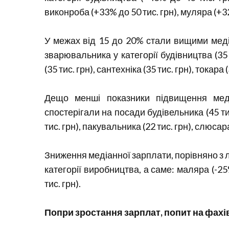
виконроба (+33% до 50 тис. грн), муляра (+32
У межах від 15 до 20% стали вищими медіан
зварювальника у категорії будівництва (35 
(35 тис. грн), сантехніка (35 тис. грн), токара 
Дещо менші показники підвищення мед
спостерігали на посади будівельника (45 тис
тис. грн), пакувальника (22 тис. грн), слюсара 
Зниження медіанної зарплати, порівняно з л
категорії виробництва, а саме: маляра (-25
тис. грн).
Попри зростання зарплат, попит на фахі