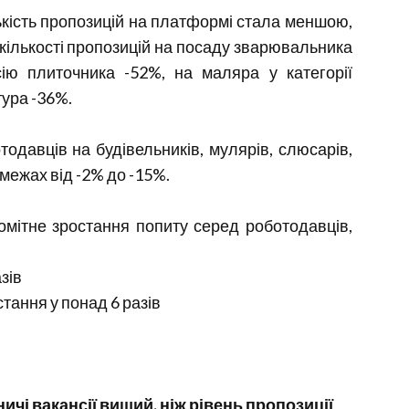
ькість пропозицій на платформі стала меншою,
кількості пропозицій на посаду зварювальника
сію плиточника -52%, на маляра у категорії
тура -36%.
давців на будівельників, мулярів, слюсарів,
у межах від -2% до -15%.
омітне зростання попиту серед роботодавців,
зів
тання у понад 6 разів
ичі вакансії вищий, ніж рівень пропозиції