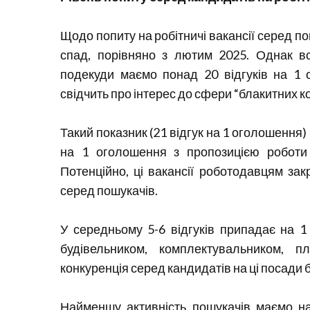
Щодо попиту на робітничі вакансії серед п
спад, порівняно з лютим 2025. Однак вс
подекуди маємо понад 20 відгуків на 1
свідчить про інтерес до сфери “блакитних ко
Такий показник (21 відгук на 1 оголошення) 
на 1 оголошення з пропозицією роботи д
Потенційно, ці вакансії роботодавцям за
серед пошукачів.
У середньому 5-6 відгуків припадає на 
будівельником, комплектувальником, п
конкуренція серед кандидатів на ці посади 
Найменшу активність пошукачів маємо на 