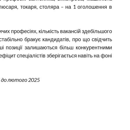
люсаря, токаря, столяра – на 1 оголошення в
чих професіях, кількість вакансій здебільшого
табільно бракує кандидатів, про що свідчить
тіші позиції залишаються більш конкурентними
фіцит спеціалістів зберігається навіть на фоні
і до лютого 2025