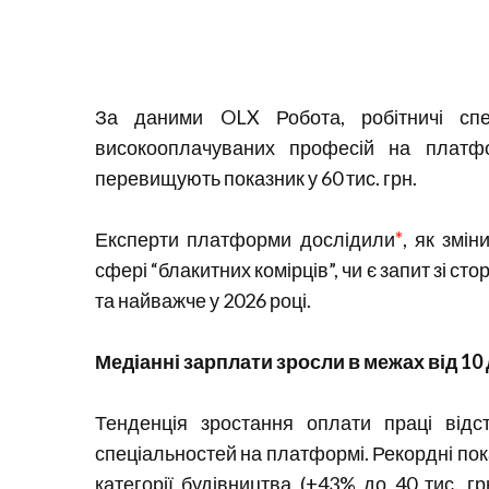
За даними OLX Робота, робітничі спе
високооплачуваних професій на платфо
перевищують показник у 60 тис. грн.
Експерти платформи дослідили
*
, як змі
сфері “блакитних комірців”, чи є запит зі ст
та найважче у 2026 році.
Медіанні зарплати зросли в межах від 10
Тенденція зростання оплати праці відс
спеціальностей на платформі. Рекордні пок
категорії будівництва (+43% до 40 тис. гр