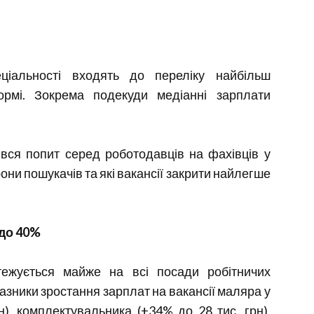
ціальності входять до переліку найбільш
рмі. Зокрема подекуди медіанні зарплати
нився попит серед роботодавців на фахівців у
орони пошукачів та які вакансії закрити найлегше
 до 40%
тежується майже на всі посади робітничих
азники зростання зарплат на вакансії маляра у
н), комплектувальника (+34% до 28 тис. грн),