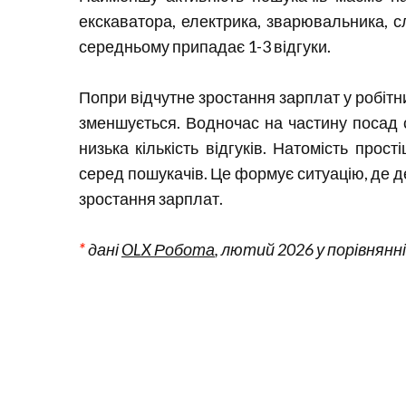
екскаватора, електрика, зварювальника, с
середньому припадає 1-3 відгуки.
Попри відчутне зростання зарплат у робітни
зменшується. Водночас на частину посад с
низька кількість відгуків. Натомість прос
серед пошукачів. Це формує ситуацію, де де
зростання зарплат.
*
дані
OLX Робота
, лютий 2026 у порівнянн