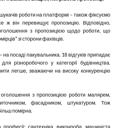
ошукачів роботи на платформі – також фіксуємо
е ж він перевищує пропозицію. Відповідно,
 оголошення з пропозицією щодо роботи, що
мірців” зі сторони фахівців.
– на посаді пакувальника. 18 відгуків припадає
ля різноробочого у категорії будівництва.
крити легше, зважаючи на високу конкуренцію
1 оголошення з пропозицією роботи малярем,
литочником, фасадником, штукатуром. Тож
більш помірна.
професії: сантехніка, виконроба, машиніста