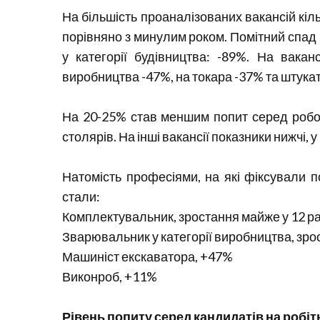
На більшість проаналізованих вакансій кіл
порівняно з минулим роком. Помітний спад 
у категорії будівництва: -89%. На вакан
виробництва -47%, на токара -37% та штука
На 20-25% став меншим попит серед робото
столярів. На інші вакансії показники нижчі, 
Натомість професіями, на які фіксували п
стали:
Комплектувальник, зростання майже у 12 ра
Зварювальник у категорії виробництва, зрос
Машиніст екскаватора, +47%
Виконроб, +11%
Рівень попиту серед кандидатів на робітн