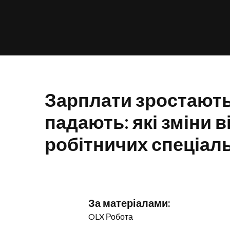
Зарплати зростають,
падають: які зміни 
робітничих спеціаль
За матеріалами:
OLX Робота