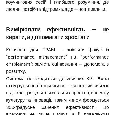
коучингових сесій і глибшого розуміння, де
людині потрібна підтримка, а де — нові виклики.
Вимірювати ефективність — не
карати, а допомагати зростати
Ключова ідея EPAM — змістити фокус із
“performance management” на “performance
enablement”: замість оцінювання — допомога в
розвитку.
Система не зводиться до звичних KPI.
Вона
інтегрує якісні показники
— зворотний зв’язок
від колег, результати спільних проєктів, внесок у
культуру та інновації. Таким чином формується
360-градусне бачення ефективності, що
враховує не лише цифри, а й поведінкові