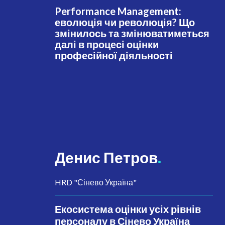
Performance Management:
еволюція чи революція? Що
змінилось та змінюватиметься
далі в процесі оцінки
професійної діяльності
Денис Петров
.
HRD "Сінево Україна"
Екосистема оцінки усіх рівнів
персоналу в Сінево Україна