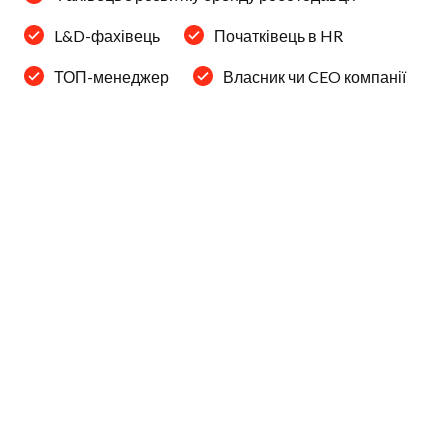
L&D-фахівець
Початківець в HR
ТОП-менеджер
Власник чи CEO компанії