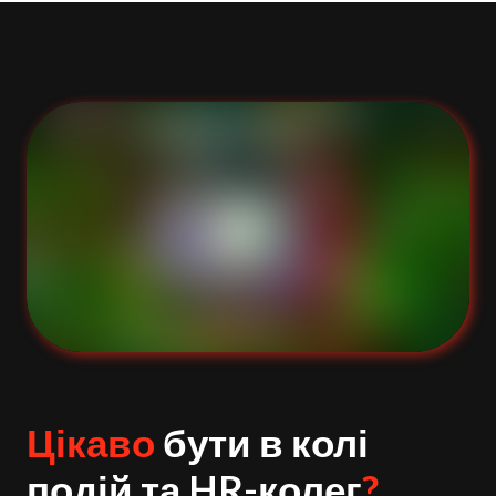
Цікаво
бути в колі
подій та HR-колег
?