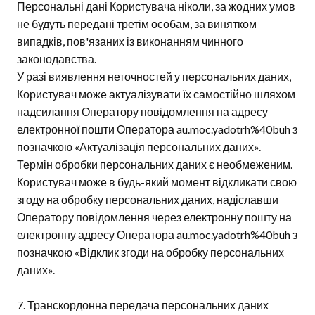
Персональні дані Користувача ніколи, за жодних умов
не будуть передані третім особам, за винятком
випадків, пов'язаних із виконанням чинного
законодавства.
У разі виявлення неточностей у персональних даних,
Користувач може актуалізувати їх самостійно шляхом
надсилання Оператору повідомлення на адресу
електронної пошти Оператора au.moc.yadotrh%40buh з
позначкою «Актуалізація персональних даних».
Термін обробки персональних даних є необмеженим.
Користувач може в будь-який момент відкликати свою
згоду на обробку персональних даних, надіславши
Оператору повідомлення через електронну пошту на
електронну адресу Оператора au.moc.yadotrh%40buh з
позначкою «Відклик згоди на обробку персональних
даних».
7. Транскордонна передача персональних даних