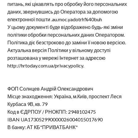
питань, які цікавлять про обробку його персональних
даних, звернувшись до Оператора за допомогою
електронної пошти .au.moc.yadotrh%40buh
У цьому документі буде відображено будь-які зміни
політики обробки персональних даних Оператором.
Політика діє безстроково до заміни її новою версією.
Актуальна версія Політики у вільному доступі
розташована у мережі Інтернет за адресою
http://hrtoday.com.ua/privacypolicy.
ФОП Солнцев Андрій Олександрович
Місце знаходження: Україна, м.Київ, проспект Леся
Курбаса 9В, кв. 79
Код в ЄДРПОУ / РНОКПП: 2948102475
IBAN UA173052990000026004015017690
В банку: АТ КБ"ПРИВАТБАНК"